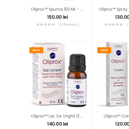
Oliprox™ Spumă 150 Ml – Dermatita Seboreica
150.00
lei
130.0
( 0 Reviews )
(
NOU
NOU
Oliprox™ Lac De Unghii 12 Ml – Onicomicoze
Oliprox™ Cr
140.00
lei
120.0