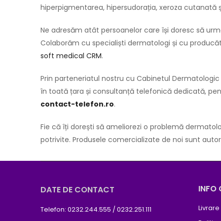
hiperpigmentarea, hipersudorația, xeroza cutanată și
Ne adresăm atât persoanelor care își doresc să urmeze
Colaborăm cu specialiști dermatologi și cu producător
soft medical CRM
.
Prin parteneriatul nostru cu Cabinetul Dermatologic I
în toată țara și consultanță telefonică dedicată, p
contact-telefon.ro
.
Fie că îți dorești să ameliorezi o problemă dermatolo
potrivite. Produsele comercializate de noi sunt autori
INFO 
DATE DE CONTACT
Livrare
Telefon: 0232.244.555 / 0232.251.111