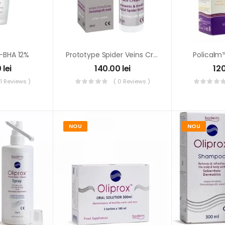
-BHA 12%
Prototype Spider Veins Crema 30ml
Policalm
0
lei
140.00
lei
12
 1 Reviews )
( 0 Reviews )
NOU
NOU