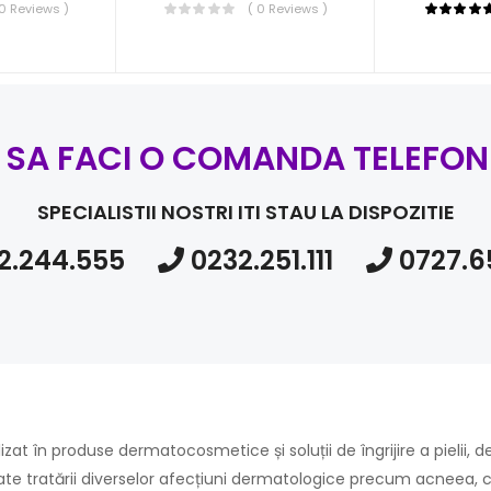
 0 Reviews )
( 0 Reviews )
I SA FACI O COMANDA TELEFON
SPECIALISTII NOSTRI ITI STAU LA DISPOZITIE
2.244.555
0232.251.111
0727.6
în produse dermatocosmetice și soluții de îngrijire a pielii, dedi
te tratării diverselor afecțiuni dermatologice precum acneea, c