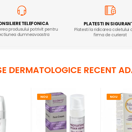
ONSILIERE TELEFONICA
PLATESTI IN SIGURAN
erea produsului potrivit pentru
Platesti la ridicarea coletului 
ectiunea dumneavoastra
firma de curierat
E DERMATOLOGICE RECENT A
NOU
NOU