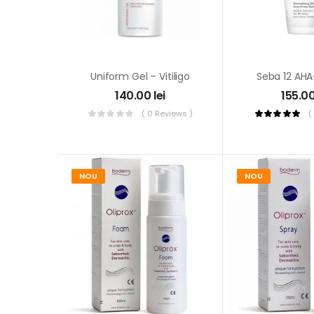
Uniform Gel – Vitiligo
Seba 12 AHA
140.00
lei
155.0
( 0 Reviews )
(
NOU
NOU