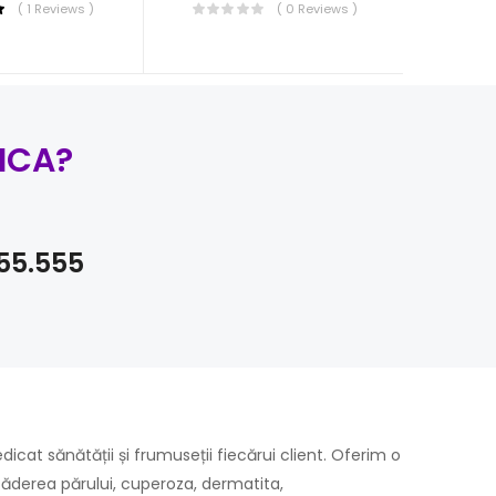
( 1 Reviews )
( 0 Reviews )
ICA?
55.555
cat sănătății și frumuseții fiecărui client. Oferim o
ăderea părului, cuperoza, dermatita,