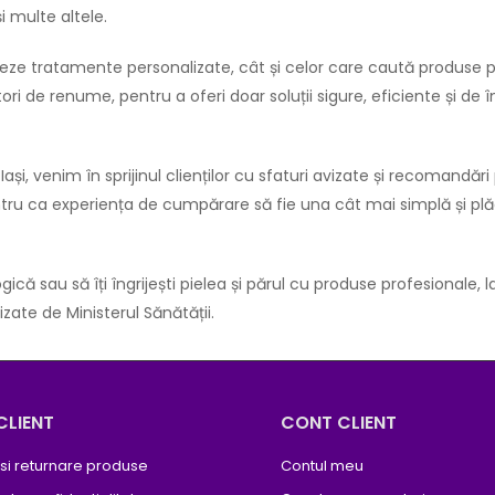
 multe altele.
 tratamente personalizate, cât și celor care caută produse profe
i de renume, pentru a oferi doar soluții sigure, eficiente și de î
ași, venim în sprijinul clienților cu sfaturi avizate și recomandă
entru ca experiența de cumpărare să fie una cât mai simplă și p
gică sau să îți îngrijești pielea și părul cu produse profesionale
zate de Ministerul Sănătății.
CLIENT
CONT CLIENT
 si returnare produse
Contul meu