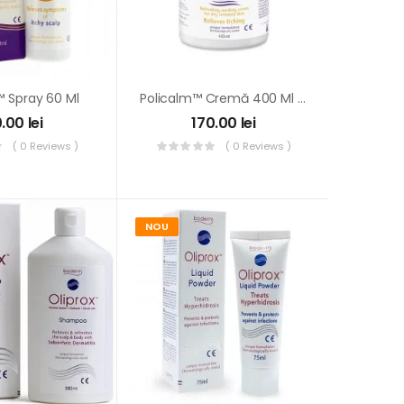
™ Spray 60 Ml
Policalm™ Cremă 400 Ml – Reducere Prurit
0.00
lei
170.00
lei
( 0 Reviews )
( 0 Reviews )
NOU