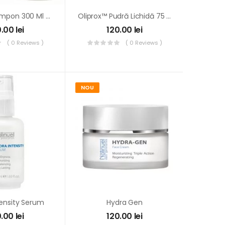
Oliprox™ Șampon 300 Ml – Dermatita Seboreica
Oliprox™ Pudră Lichidă 75 Ml – Hiperhidroza
0.00
lei
120.00
lei
( 0 Reviews )
( 0 Reviews )
NOU
tensity Serum
Hydra Gen
0.00
lei
120.00
lei