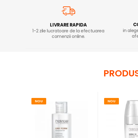
C
LIVRARE RAPIDA
in aleg
1-2 zile lucratoare de la efectuarea
af
comenzii online.
PRODUS
NOU
NOU