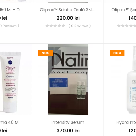
Oliprox™ Spray 150 Ml – Dermatita Seboreica
Oliprox™ Soluție Orală 3×150 Ml
0
lei
220.00
lei
14
 0 Reviews )
( 0 Reviews )
NOU
NOU
emă 40 Ml
Intensity Serum
Hydra In
0
lei
370.00
lei
12